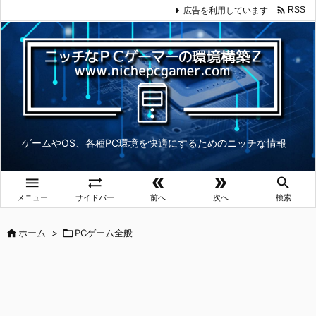

広告を利用しています
RSS
ゲームやOS、各種PC環境を快適にするためのニッチな情報





メニュー
サイドバー
前へ
次へ
検索

ホーム
>

PCゲーム全般