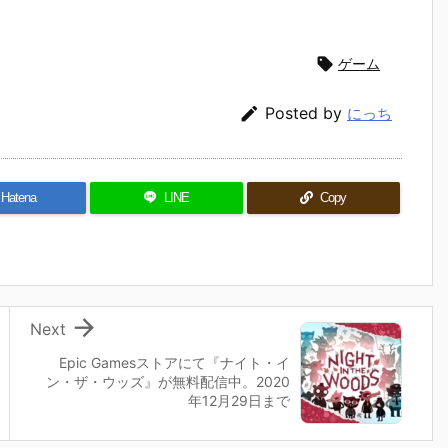

ゲーム

Posted by
にっち
Hatena
LINE
Copy

Next
Epic Gamesストアにて『ナイト・イ
ン・ザ・ウッズ』が無料配信中。2020
年12月29日まで