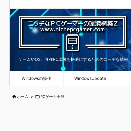
ゲームやOS、各種PC環境を快適にするためのニッチな情報
Windowsの操作
WindowsUpdate

ホーム
>

PCゲーム全般