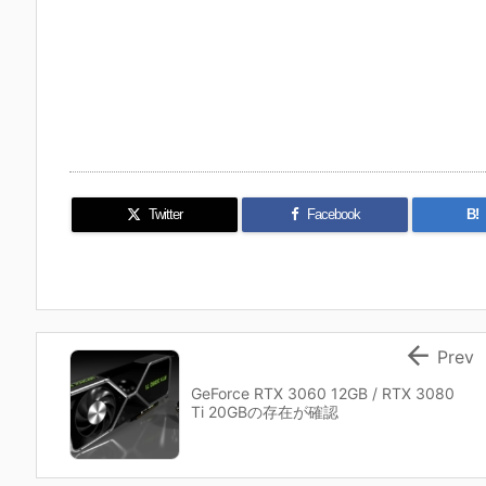
Twitter
Facebook
B!

Prev
GeForce RTX 3060 12GB / RTX 3080
Ti 20GBの存在が確認