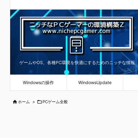
ゲームやOS、各種PC環境を快適にするためのニッチな情報
Windowsの操作
WindowsUpdate

ホーム
>

PCゲーム全般