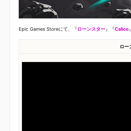
Epic Games Storeにて、『
ローンスター
』『
Calico
ロー