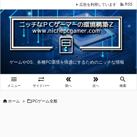

広告を利用しています
RSS
ゲームやOS、各種PC環境を快適にするためのニッチな情報





メニュー
サイドバー
前へ
次へ
検索

ホーム
>

PCゲーム全般