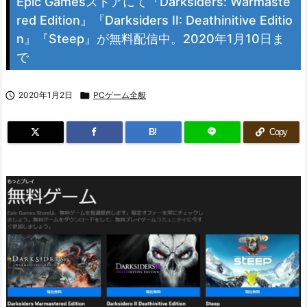
Epic Gamesストアにて『Darksiders: Warmaste
red Edition』『Darksiders II: Deathinitive Editio
n』『Steep』が無料配信中。2020年1月10日ま
で

2020年1月2日

PCゲーム全般
B!
Copy