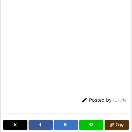

Posted by
にっち
B!
Copy