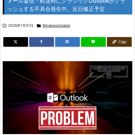
メール返信・転送時にクラシックOutlookがクラ
ッシュする不具合発生中。近日修正予定

2025年1月21日

WindowsUpdate
B!
Copy