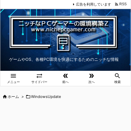

広告を利用しています
RSS
ゲームやOS、各種PC環境を快適にするためのニッチな情報





メニュー
サイドバー
前へ
次へ
検索

ホーム
>

WindowsUpdate