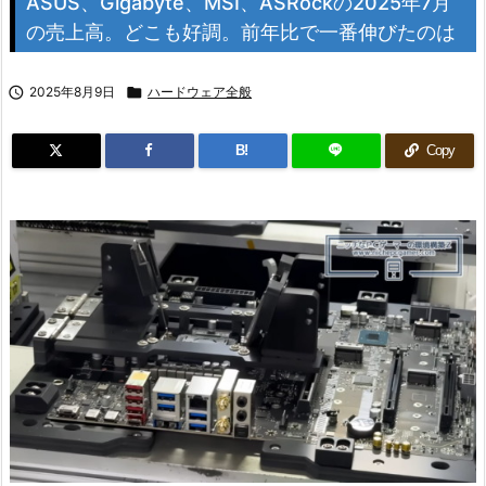
ASUS、Gigabyte、MSI、ASRockの2025年7月
の売上高。どこも好調。前年比で一番伸びたのは

2025年8月9日

ハードウェア全般
B!
Copy