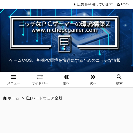

広告を利用しています
RSS
ゲームやOS、各種PC環境を快適にするためのニッチな情報





メニュー
サイドバー
前へ
次へ
検索

ホーム
>

ハードウェア全般