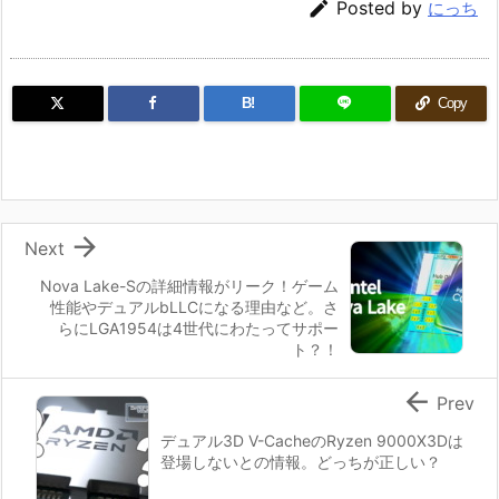

Posted by
にっち
B!
Copy

Next
Nova Lake-Sの詳細情報がリーク！ゲーム
性能やデュアルbLLCになる理由など。さ
らにLGA1954は4世代にわたってサポー
ト？！

Prev
デュアル3D V-CacheのRyzen 9000X3Dは
登場しないとの情報。どっちが正しい？