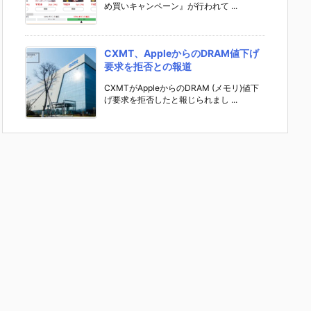
め買いキャンペーン』が行われて ...
CXMT、AppleからのDRAM値下げ
要求を拒否との報道
CXMTがAppleからのDRAM (メモリ)値下
げ要求を拒否したと報じられまし ...