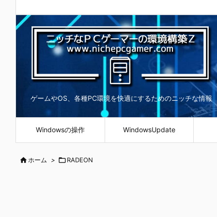
ゲームやOS、各種PC環境を快適にするためのニッチな情報
Windowsの操作
WindowsUpdate

ホーム
>

RADEON