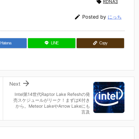

RDNA3

Posted by
にっち
Hatena
LINE
Copy

Next
Intel第14世代Raptor Lake Refeshの発
売スケジュールがリーク！まずはK付き
から。Meteor LakeやArrow Lakeにも
言及