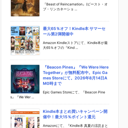
『Beast of Reincarnation』(ビースト・オ
ブ・リンカネーショ ...
最大65％オフ！Kindle本 サマーセ
ール第2弾開催中
Amazon Kindleストアにて、Kindle本が最
大65％オフの『Kind ...
『Beacon Pines』『We Were Here
Together』が無料配布中。Epic Ga
mes Storeにて。2026年8月14日A
M0時まで
Epic Games Storeにて、『Beacon Pine
s』『We Wer ...
Kindle本まとめ買いキャンペーン開
催中！最大15％ポイント還元
Amazonにて、『Kindle本 真夏の涼読まと