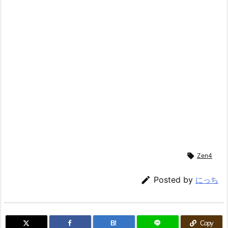

Zen4

Posted by
にっち
B!
Copy