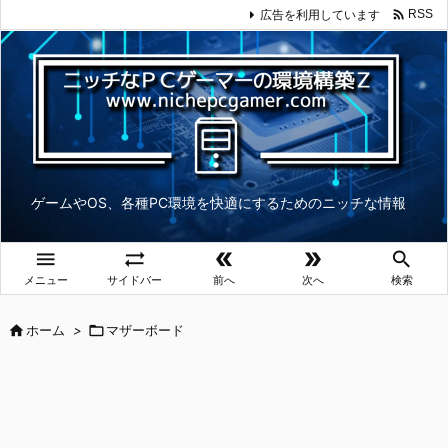

広告を利用しています
RSS
ゲームやOS、各種PC環境を快適にするためのニッチな情報





メニュー
サイドバー
前へ
次へ
検索

ホーム
>

マザーボード