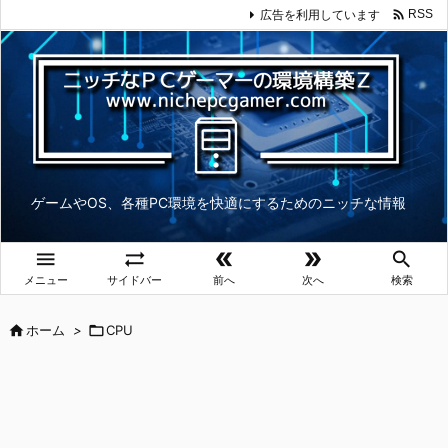

広告を利用しています
RSS
ゲームやOS、各種PC環境を快適にするためのニッチな情報





メニュー
サイドバー
前へ
次へ
検索

ホーム
>

CPU