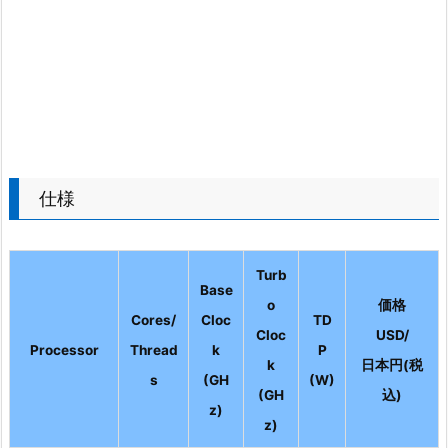
仕様
Turb
Base
o
価格
Cores/
Cloc
TD
Cloc
USD/
Processor
Thread
k
P
k
日本円(税
s
(GH
(W)
(GH
込)
z)
z)