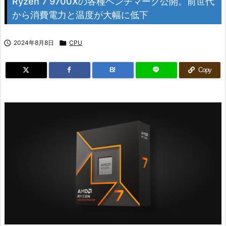
Ryzen 7 9700Xの各種ベンチマーク公開。前世代
から消費電力と温度が大幅に低下

2024年8月8日

CPU
B!
Copy