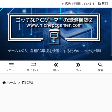

広告を利用しています
RSS
ゲームやOS、各種PC環境を快適にするためのニッチな情報





メニュー
サイドバー
前へ
次へ
検索

ホーム
>

CPU