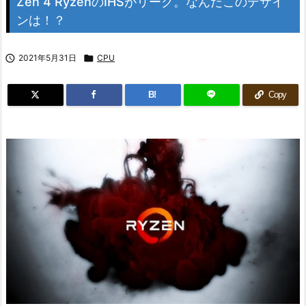
Zen 4 RyzenのIHSがリーク。なんだこのデザイ
ンは！？

2021年5月31日

CPU
B!
Copy