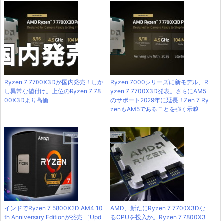
Ryzen 7 7700X3Dが国内発売！しか
Ryzen 7000シリーズに新モデル、R
し異常な値付け。上位のRyzen 7 78
yzen 7 7700X3D発表。さらにAM5
00X3Dより高価
のサポート2029年に延長！Zen 7 Ry
zenもAM5であることを強く示唆
インドでRyzen 7 5800X3D AM4 10
AMD、新たにRyzen 7 7700X3Dな
th Anniversary Editionが発売 ［Upd
るCPUを投入か。Ryzen 7 7800X3