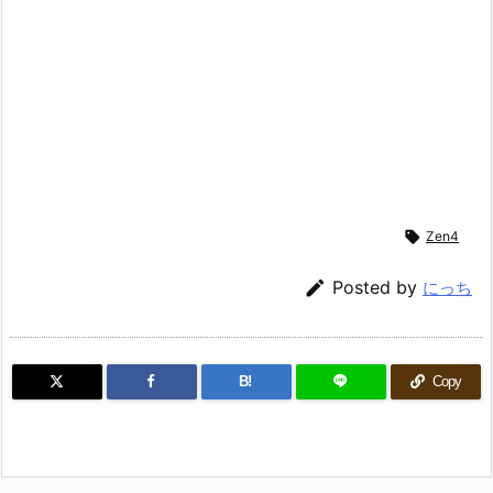

Zen4

Posted by
にっち
B!
Copy