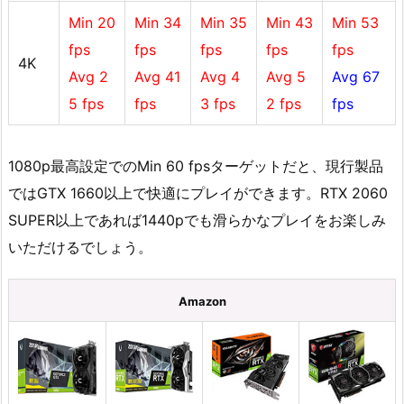
Min 20
Min 34
Min 35
Min 43
Min 53
fps
fps
fps
fps
fps
4K
Avg 2
Avg 41
Avg 4
Avg 5
Avg 67
5 fps
fps
3 fps
2 fps
fps
1080p最高設定でのMin 60 fpsターゲットだと、現行製品
ではGTX 1660以上で快適にプレイができます。RTX 2060
SUPER以上であれば1440pでも滑らかなプレイをお楽しみ
いただけるでしょう。
Amazon