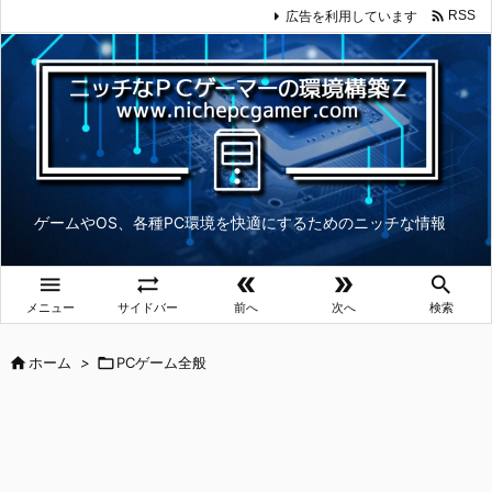

広告を利用しています
RSS
ゲームやOS、各種PC環境を快適にするためのニッチな情報





メニュー
サイドバー
前へ
次へ
検索

ホーム
>

PCゲーム全般