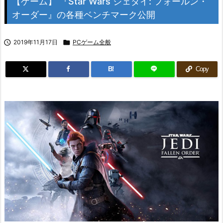
【ゲーム】 『Star Wars ジェダイ: フォールン・
オーダー』の各種ベンチマーク公開

2019年11月17日

PCゲーム全般
B!
Copy