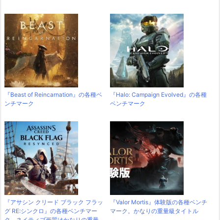
『Beast of Reincarnation』の各種ベ
『Halo: Campaign Evolved』の各種
ンチマーク
ベンチマーク
『アサシン クリード ブラック フラッ
『Valor Mortis』体験版の各種ベンチ
グ RE:シンクロ』の各種ベンチマー
マーク。かなりの重量級タイトル
ク。ネイティブ画質はかなりの重量