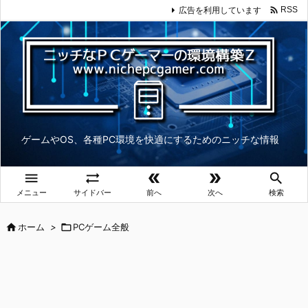

広告を利用しています
RSS
ゲームやOS、各種PC環境を快適にするためのニッチな情報





メニュー
サイドバー
前へ
次へ
検索

ホーム
>

PCゲーム全般