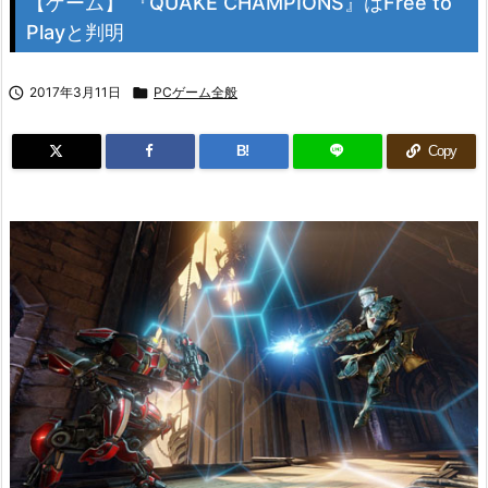
【ゲーム】 『QUAKE CHAMPIONS』はFree to
Playと判明

2017年3月11日

PCゲーム全般
B!
Copy