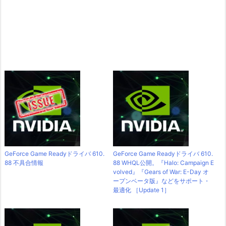
GeForce Game Readyドライバ 610.
GeForce Game Readyドライバ 610.
88 不具合情報
88 WHQL公開。『Halo: Campaign E
volved』『Gears of War: E-Day オ
ープンベータ版』などをサポート・
最適化 ［Update 1］