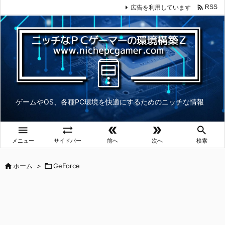

広告を利用しています
RSS
ゲームやOS、各種PC環境を快適にするためのニッチな情報





メニュー
サイドバー
前へ
次へ
検索

ホーム
>

GeForce