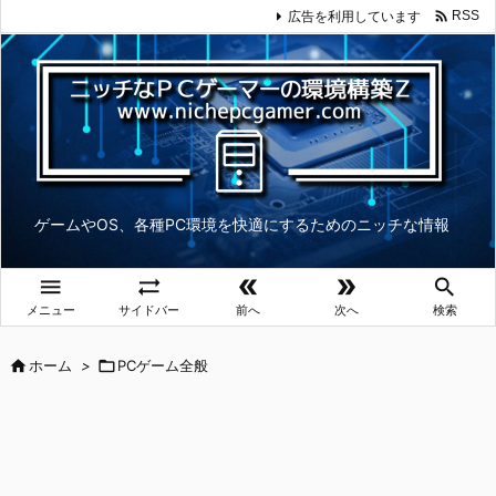

広告を利用しています
RSS
ゲームやOS、各種PC環境を快適にするためのニッチな情報





メニュー
サイドバー
前へ
次へ
検索

ホーム
>

PCゲーム全般