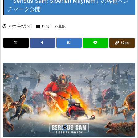
『Serious Sam: Siberian Mayhem』の各種ベン
チマーク公開

2022年2月5日

PCゲーム全般
B!
Copy