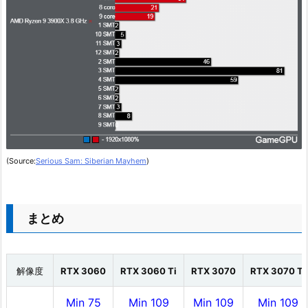
(Source:
Serious Sam: Siberian Mayhem
)
まとめ
解像度
RTX 3060
RTX 3060 Ti
RTX 3070
RTX 3070 Ti
Min 75
Min 109
Min 109
Min 109