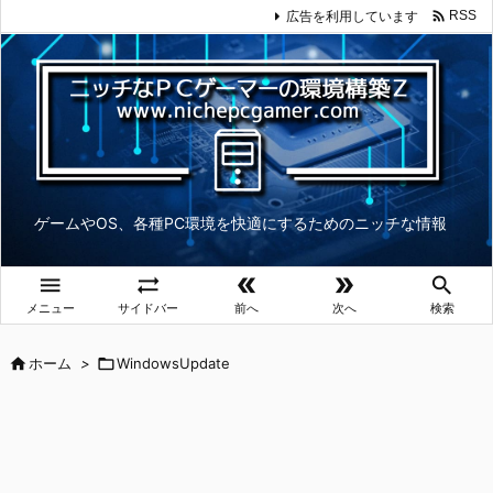

広告を利用しています
RSS
ゲームやOS、各種PC環境を快適にするためのニッチな情報





メニュー
サイドバー
前へ
次へ
検索

ホーム
>

WindowsUpdate