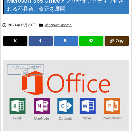
Microsoft 365 Officeアプリが非アクティブ化さ
れる不具合。修正を展開

2024年12月23日

WindowsUpdate
B!
Copy