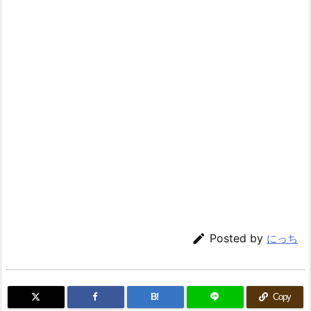

Posted by
にっち
B!
Copy