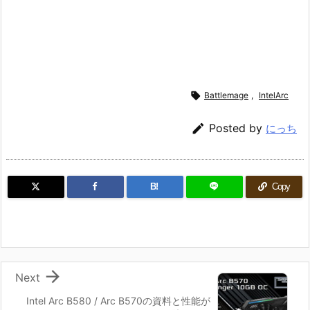

Battlemage
,
IntelArc

Posted by
にっち
B!
Copy

Next
Intel Arc B580 / Arc B570の資料と性能が