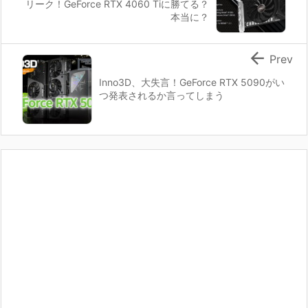
リーク！GeForce RTX 4060 Tiに勝てる？
本当に？

Prev
Inno3D、大失言！GeForce RTX 5090がい
つ発表されるか言ってしまう