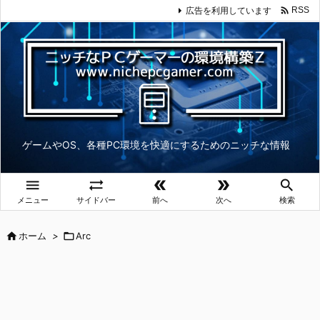

広告を利用しています
RSS
ゲームやOS、各種PC環境を快適にするためのニッチな情報





メニュー
サイドバー
前へ
次へ
検索

ホーム
>

Arc