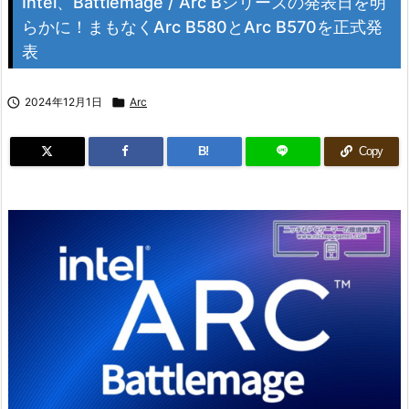
Intel、Battlemage / Arc Bシリーズの発表日を明
らかに！まもなくArc B580とArc B570を正式発
表

2024年12月1日

Arc
B!
Copy