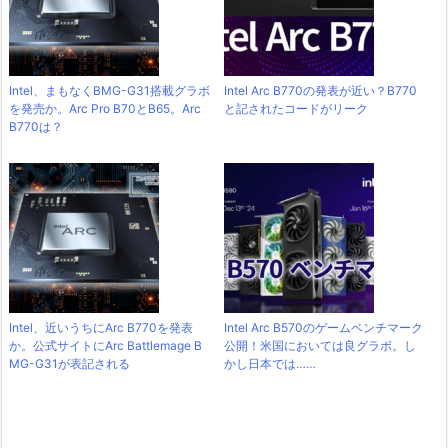
Intel、まもなくBMG-G31搭載グラボ
Intel Arc B770の発表が近い？B770
を発売か。Arc Pro B70とB65。Arc
と記されたコードがリーク
B770は？
Intel、近いうちにArc B770を発表
Intel Arc B570のゲームベンチマーク
か。公式サイトにArc Battlemage B
公開！米国においては良グラボ。し
MG-G31が表記される
かし日本では……