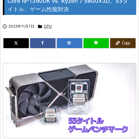
Core i9-13900K vs. Ryzen 7 5800X3D。53タ
イトル、ゲーム性能対決

2022年11月7日

CPU
B!
Copy