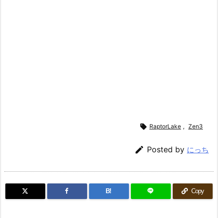

RaptorLake
,
Zen3

Posted by
にっち
B!
Copy