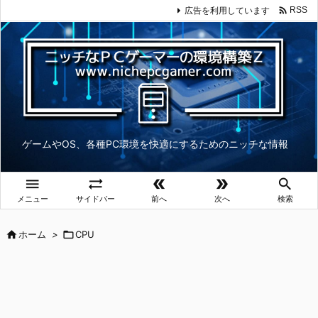

広告を利用しています
RSS
ゲームやOS、各種PC環境を快適にするためのニッチな情報





メニュー
サイドバー
前へ
次へ
検索

ホーム
>

CPU