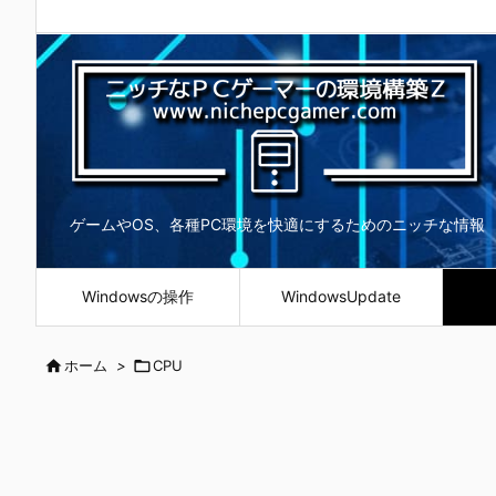
ゲームやOS、各種PC環境を快適にするためのニッチな情報
Windowsの操作
WindowsUpdate

ホーム
>

CPU