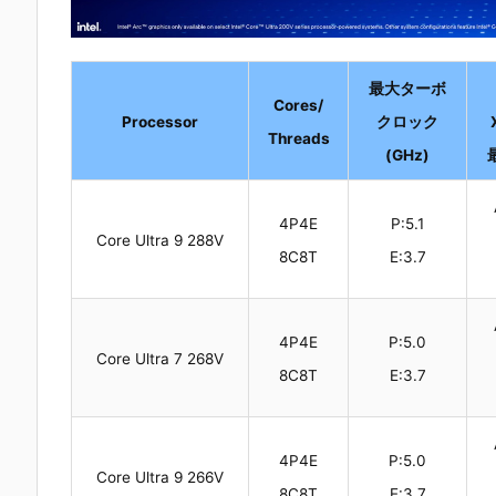
最大ターボ
Cores/
Processor
クロック
Threads
(GHz)
4P4E
P:5.1
Core Ultra 9 288V
8C8T
E:3.7
4P4E
P:5.0
Core Ultra 7 268V
8C8T
E:3.7
4P4E
P:5.0
Core Ultra 9 266V
8C8T
E:3.7