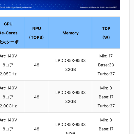
GPU
NPU
TDP
Xe-Cores
Memory
(TOPS)
(W)
最大ターボ
Arc 140V
Min: 17
LPDDR5X-8533
8コア
48
Base:30
32GB
2.05GHz
Turbo:37
Arc 140V
Min: 8
LPDDR5X-8533
8コア
48
Base:17
32GB
2.00GHz
Turbo:37
Arc 140V
Min: 8
LPDDR5X-8533
8コア
48
Base:17
16GB