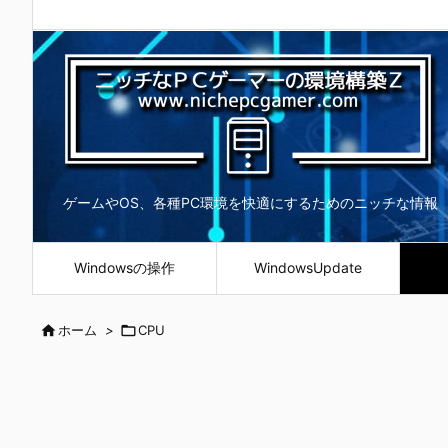
ゲームやOS、各種PC環境を快適にするためのニッチな情報
Windowsの操作
WindowsUpdate

ホーム
>

CPU