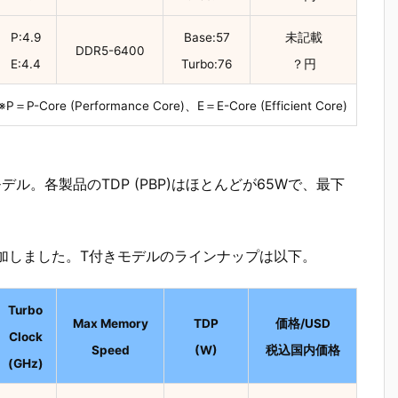
P:4.9
Base:57
未記載
DDR5-6400
E:4.4
Turbo:76
？円
※P＝P-Core (Performance Core)、E＝E-Core (Efficient Core)
は9モデル。各製品のTDP (PBP)はほとんどが65Wで、最下
も追加しました。T付きモデルのラインナップは以下。
Turbo
Max Memory
TDP
価格/USD
Clock
Speed
(W)
税込国内価格
(GHz)