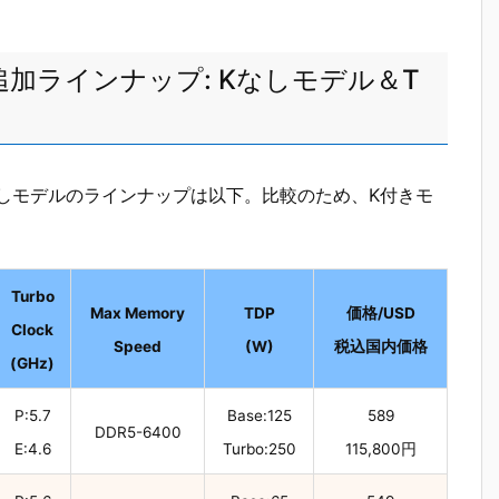
Sシリーズ追加ラインナップ: Kなしモデル＆T
シリーズKなしモデルのラインナップは以下。比較のため、K付きモ
Turbo
Max Memory
TDP
価格/USD
Clock
Speed
(W)
税込国内価格
(GHz)
P:5.7
Base:125
589
DDR5-6400
E:4.6
Turbo:250
115,800円