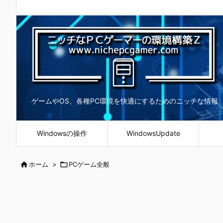
ゲームやOS、各種PC環境を快適にするためのニッチな情報
Windowsの操作
WindowsUpdate

ホーム
>

PCゲーム全般