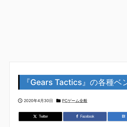
『Gears Tactics』の各

2020年4月30日

PCゲーム全般
Twitter
Facebook
B!