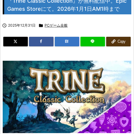
『Trine Classic Collection』が無料配信中。Epic
Games Storeにて。2026年1月1日AM1時まで

2025年12月31日

PCゲーム全般
B!
Copy