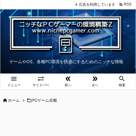

広告を利用しています
RSS
ゲームやOS、各種PC環境を快適にするためのニッチな情報





メニュー
サイドバー
前へ
次へ
検索

ホーム
>

PCゲーム全般