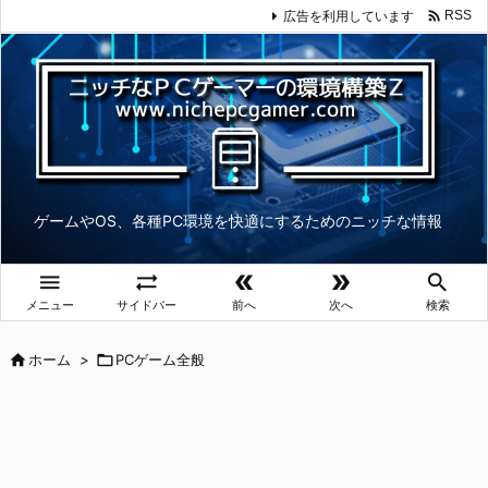

広告を利用しています
RSS
ゲームやOS、各種PC環境を快適にするためのニッチな情報





メニュー
サイドバー
前へ
次へ
検索

ホーム
>

PCゲーム全般