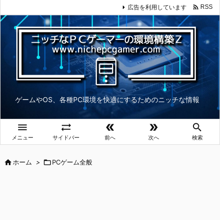

広告を利用しています
RSS
ゲームやOS、各種PC環境を快適にするためのニッチな情報





メニュー
サイドバー
前へ
次へ
検索

ホーム
>

PCゲーム全般