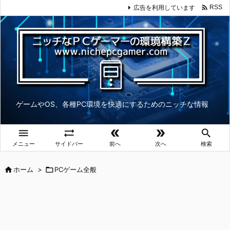

広告を利用しています
RSS
ゲームやOS、各種PC環境を快適にするためのニッチな情報





メニュー
サイドバー
前へ
次へ
検索

ホーム
>

PCゲーム全般