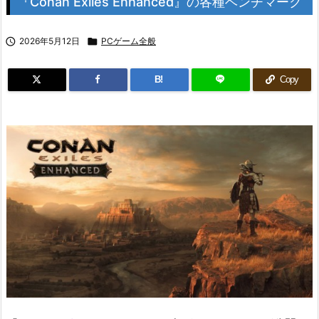
『Conan Exiles Enhanced』の各種ベンチマーク

2026年5月12日

PCゲーム全般
B!
Copy