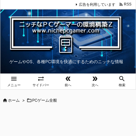

広告を利用しています
RSS
ゲームやOS、各種PC環境を快適にするためのニッチな情報





メニュー
サイドバー
前へ
次へ
検索

ホーム
>

PCゲーム全般