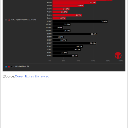
(Source:
Conan Exiles Enhanced
)