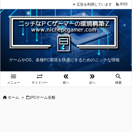

広告を利用しています
RSS
ゲームやOS、各種PC環境を快適にするためのニッチな情報





メニュー
サイドバー
前へ
次へ
検索

ホーム
>

PCゲーム全般