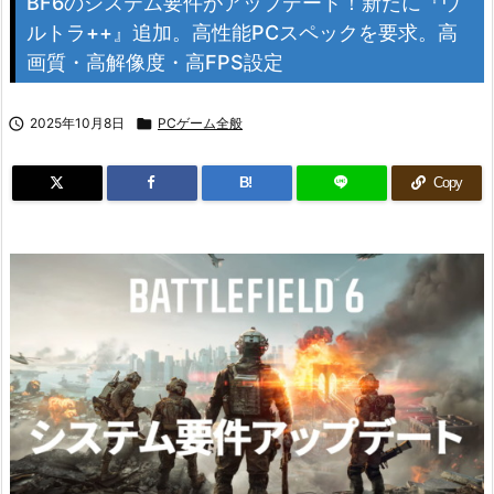
BF6のシステム要件がアップデート！新たに『ウ
ルトラ++』追加。高性能PCスペックを要求。高
画質・高解像度・高FPS設定

2025年10月8日

PCゲーム全般
B!
Copy