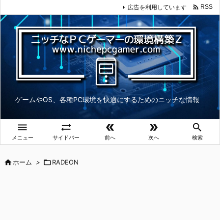

広告を利用しています
RSS
ゲームやOS、各種PC環境を快適にするためのニッチな情報





メニュー
サイドバー
前へ
次へ
検索

ホーム
>

RADEON