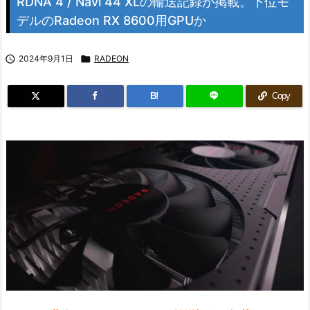
RDNA 4 / Navi 44 XLの輸送記録が掲載。下位モ
デルのRadeon RX 8600用GPUか

2024年9月1日

RADEON
B!
Copy