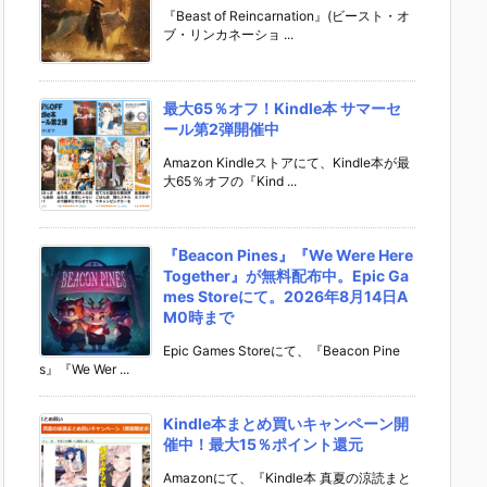
『Beast of Reincarnation』(ビースト・オ
ブ・リンカネーショ ...
最大65％オフ！Kindle本 サマーセ
ール第2弾開催中
Amazon Kindleストアにて、Kindle本が最
大65％オフの『Kind ...
『Beacon Pines』『We Were Here
Together』が無料配布中。Epic Ga
mes Storeにて。2026年8月14日A
M0時まで
Epic Games Storeにて、『Beacon Pine
s』『We Wer ...
Kindle本まとめ買いキャンペーン開
催中！最大15％ポイント還元
Amazonにて、『Kindle本 真夏の涼読まと