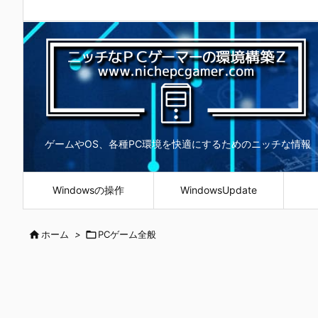
ゲームやOS、各種PC環境を快適にするためのニッチな情報
Windowsの操作
WindowsUpdate

ホーム
>

PCゲーム全般