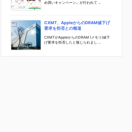
め買いキャンペーン』が行われて ...
CXMT、AppleからのDRAM値下げ
要求を拒否との報道
CXMTがAppleからのDRAM (メモリ)値下
げ要求を拒否したと報じられまし ...