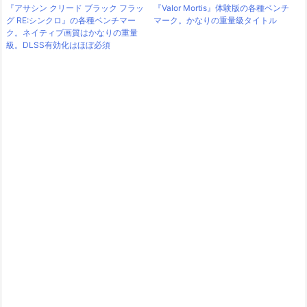
『アサシン クリード ブラック フラッ
『Valor Mortis』体験版の各種ベンチ
グ RE:シンクロ』の各種ベンチマー
マーク。かなりの重量級タイトル
ク。ネイティブ画質はかなりの重量
級。DLSS有効化はほぼ必須