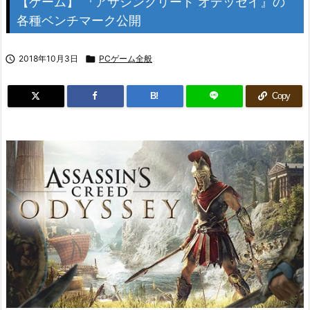
【ゲーム】 『アサシンクリード オデッセイ』の
各種ベンチマーク公開

2018年10月3日

PCゲーム全般
B!
Copy