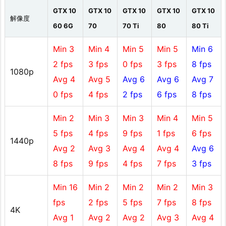
GTX 10
GTX 10
GTX 10
GTX 10
GTX 10
解像度
60 6G
70
70 Ti
80
80 Ti
Min 3
Min 4
Min 5
Min 5
Min 6
2 fps
3 fps
0 fps
3 fps
8 fps
1080p
Avg 4
Avg 5
Avg 6
Avg 6
Avg 7
0 fps
4 fps
2 fps
6 fps
8 fps
Min 2
Min 3
Min 3
Min 4
Min 5
5 fps
4 fps
9 fps
1 fps
6 fps
1440p
Avg 2
Avg 3
Avg 4
Avg 4
Avg 6
8 fps
9 fps
4 fps
7 fps
3 fps
Min 16
Min 2
Min 2
Min 2
Min 3
fps
2 fps
5 fps
7 fps
8 fps
4K
Avg 1
Avg 2
Avg 2
Avg 3
Avg 4