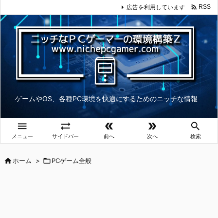

広告を利用しています
RSS
ゲームやOS、各種PC環境を快適にするためのニッチな情報





メニュー
サイドバー
前へ
次へ
検索

ホーム
>

PCゲーム全般