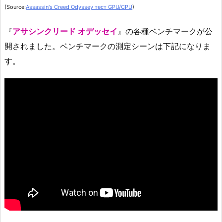
(Source:
Assassin's Creed Odyssey тест GPU/CPU
)
『
アサシンクリード オデッセイ
』の各種ベンチマークが公
開されました。ベンチマークの測定シーンは下記になりま
す。