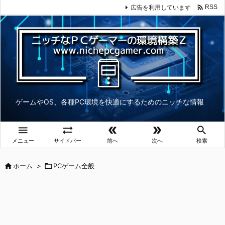

広告を利用しています
RSS
ゲームやOS、各種PC環境を快適にするためのニッチな情報





メニュー
サイドバー
前へ
次へ
検索

ホーム
>

PCゲーム全般