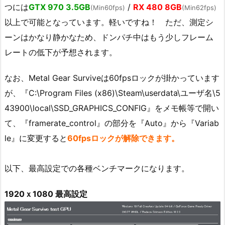
つには
GTX 970 3.5GB
/
RX 480 8GB
(Min60fps)
(Min62fps)
以上で可能となっています。軽いですね！ ただ、測定シ
ーンはかなり静かなため、ドンパチ中はもう少しフレーム
レートの低下が予想されます。
なお、Metal Gear Surviveは60fpsロックが掛かっています
が、『C:\Program Files (x86)\Steam\userdata\ユーザ名\5
43900\local\SSD_GRAPHICS_CONFIG』をメモ帳等で開い
て、『framerate_control』の部分を『Auto』から『Variab
le』に変更すると
60fpsロックが解除できます。
以下、最高設定での各種ベンチマークになります。
1920ｘ1080 最高設定