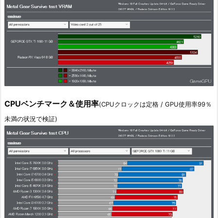
CPUベンチマーク＆使用率
(CPUクロックは定格 / GPU使用率99％
未満の状況で検証)