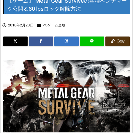
【ゲーム】 Metal Gear Surviveの各種ベンチマー
ク公開＆60fpsロック解除方法

2018年2月23日

PCゲーム全般
B!
Copy