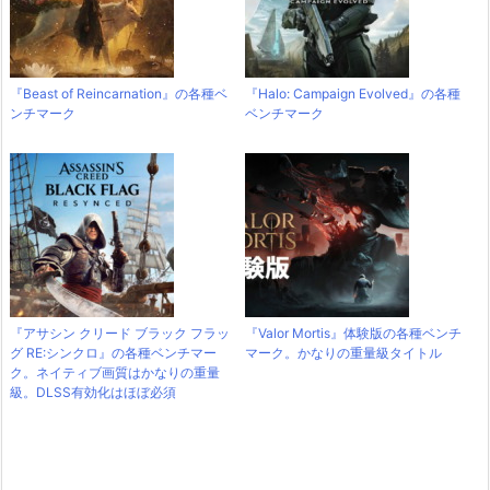
『Beast of Reincarnation』の各種ベ
『Halo: Campaign Evolved』の各種
ンチマーク
ベンチマーク
『アサシン クリード ブラック フラッ
『Valor Mortis』体験版の各種ベンチ
グ RE:シンクロ』の各種ベンチマー
マーク。かなりの重量級タイトル
ク。ネイティブ画質はかなりの重量
級。DLSS有効化はほぼ必須