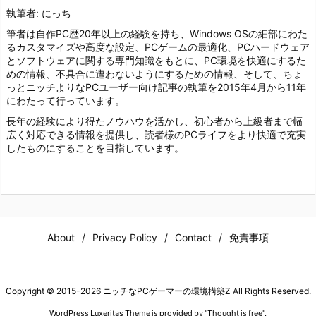
執筆者: にっち
筆者は自作PC歴20年以上の経験を持ち、Windows OSの細部にわた
るカスタマイズや高度な設定、PCゲームの最適化、PCハードウェア
とソフトウェアに関する専門知識をもとに、PC環境を快適にするた
めの情報、不具合に遭わないようにするための情報、そして、ちょ
っとニッチよりなPCユーザー向け記事の執筆を2015年4月から11年
にわたって行っています。
長年の経験により得たノウハウを活かし、初心者から上級者まで幅
広く対応できる情報を提供し、読者様のPCライフをより快適で充実
したものにすることを目指しています。
About
Privacy Policy
Contact
免責事項
Copyright ©
2015
-2026
ニッチなPCゲーマーの環境構築Z
All Rights Reserved.
WordPress Luxeritas Theme is provided by "
Thought is free
".