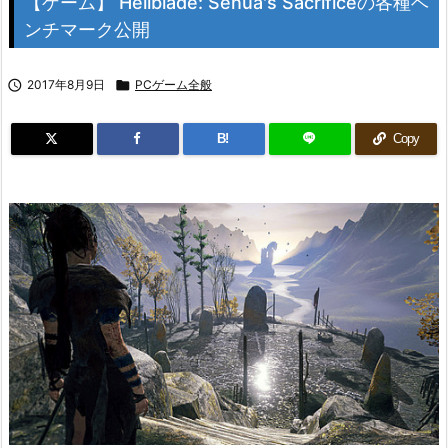
【ゲーム】 Hellblade: Senua's Sacrificeの各種ベ
ンチマーク公開

2017年8月9日

PCゲーム全般
B!
Copy