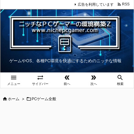

広告を利用しています
RSS
ゲームやOS、各種PC環境を快適にするためのニッチな情報





メニュー
サイドバー
前へ
次へ
検索

ホーム
>

PCゲーム全般