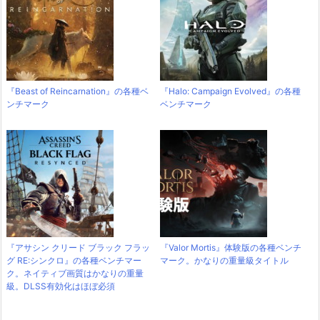
『Beast of Reincarnation』の各種ベ
『Halo: Campaign Evolved』の各種
ンチマーク
ベンチマーク
『アサシン クリード ブラック フラッ
『Valor Mortis』体験版の各種ベンチ
グ RE:シンクロ』の各種ベンチマー
マーク。かなりの重量級タイトル
ク。ネイティブ画質はかなりの重量
級。DLSS有効化はほぼ必須