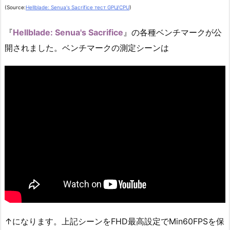
(Source:
Hellblade: Senua's Sacrifice тест GPU/CPU
)
『
Hellblade: Senua's Sacrifice
』の各種ベンチマークが公
開されました。ベンチマークの測定シーンは
↑になります。上記シーンをFHD最高設定でMin60FPSを保