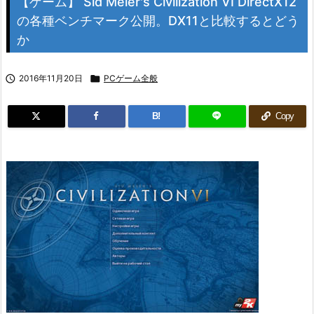
【ゲーム】 Sid Meier's Civilization VI DirectX12
の各種ベンチマーク公開。DX11と比較するとどう
か

2016年11月20日

PCゲーム全般
B!
Copy