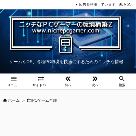

広告を利用しています
RSS
ゲームやOS、各種PC環境を快適にするためのニッチな情報





メニュー
サイドバー
前へ
次へ
検索

ホーム
>

PCゲーム全般