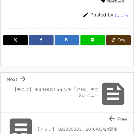

液晶モニタ

Posted by
にっち
B!
Copy

Next

【モニタ】 IPS/FHD21.5インチ「74Hz」モニ
タレビュー


Prev
【アプデ】 KB3035583、2016/03/24襲来