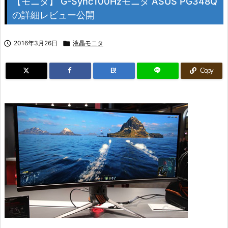
【モニタ】 G-Sync100Hzモニタ ASUS PG348Q
の詳細レビュー公開

2016年3月26日

液晶モニタ
B!
Copy