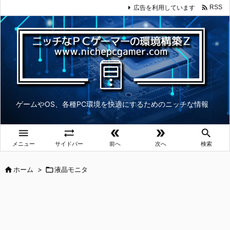

広告を利用しています
RSS
ゲームやOS、各種PC環境を快適にするためのニッチな情報





メニュー
サイドバー
前へ
次へ
検索

ホーム
>

液晶モニタ