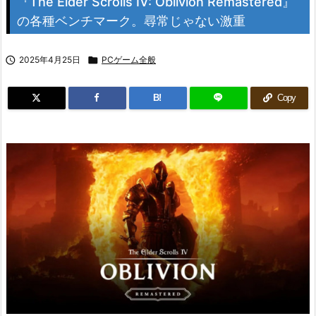
『The Elder Scrolls IV: Oblivion Remastered』
の各種ベンチマーク。尋常じゃない激重

2025年4月25日

PCゲーム全般
B!
Copy