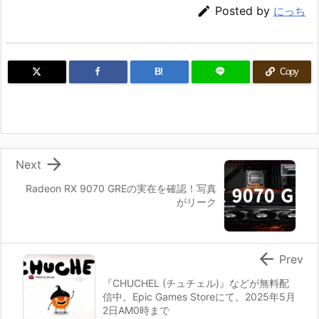

Posted by
にっち
B!
Copy

Next
Radeon RX 9070 GREの実在を確認！写真
がリーク

Prev
『CHUCHEL (チュチェル)』などが無料配
信中。Epic Games Storeにて。2025年5月
2日AM0時まで