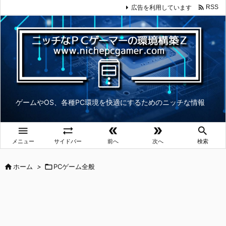

広告を利用しています
RSS
ゲームやOS、各種PC環境を快適にするためのニッチな情報





メニュー
サイドバー
前へ
次へ
検索

ホーム
>

PCゲーム全般