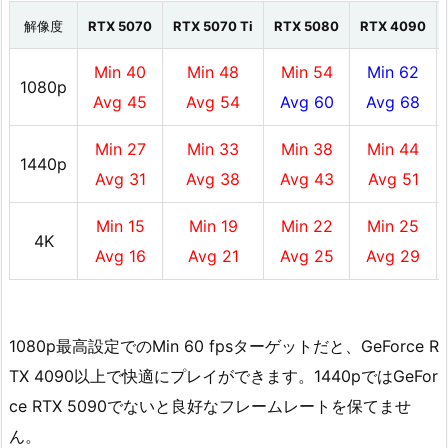
解像度
RTX 5070
RTX 5070 Ti
RTX 5080
RTX 4090
Min 40
Min 48
Min 54
Min 62
1080p
Avg 45
Avg 54
Avg 60
Avg 68
Min 27
Min 33
Min 38
Min 44
1440p
Avg 31
Avg 38
Avg 43
Avg 51
Min 15
Min 19
Min 22
Min 25
4K
Avg 16
Avg 21
Avg 25
Avg 29
1080p最高設定でのMin 60 fpsターゲットだと、GeForce R
TX 4090以上で快適にプレイができます。1440pではGeFor
ce RTX 5090でないと良好なフレームレートを保てませ
ん。