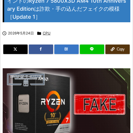
インドのRyzen 7 5800X3D AM4 10th Annivers
ary Editionは詐欺・手の込んだフェイクの模様
［Update 1］

2026年5月24日

CPU
B!
Copy