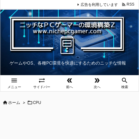

広告を利用しています
RSS
ゲームやOS、各種PC環境を快適にするためのニッチな情報





メニュー
サイドバー
前へ
次へ
検索

ホーム
>

CPU