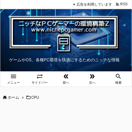

広告を利用しています
RSS
ゲームやOS、各種PC環境を快適にするためのニッチな情報





メニュー
サイドバー
前へ
次へ
検索

ホーム
>

CPU