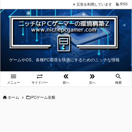

広告を利用しています
RSS
ゲームやOS、各種PC環境を快適にするためのニッチな情報





メニュー
サイドバー
前へ
次へ
検索

ホーム
>

PCゲーム全般