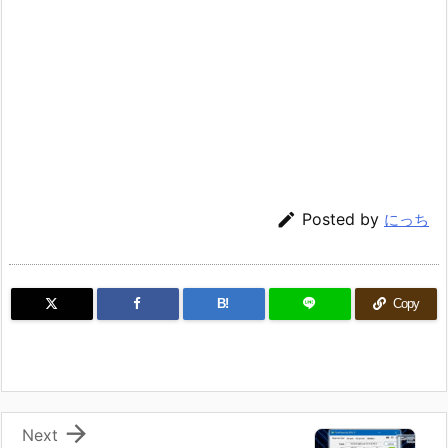

Posted by
にっち
B!
Copy

Next