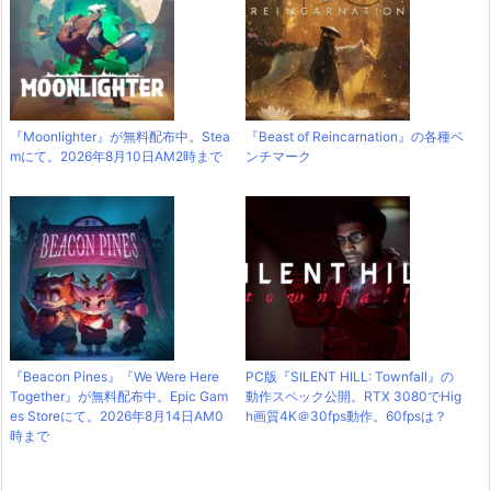
『Moonlighter』が無料配布中。Stea
『Beast of Reincarnation』の各種ベ
mにて。2026年8月10日AM2時まで
ンチマーク
『Beacon Pines』『We Were Here
PC版『SILENT HILL: Townfall』の
Together』が無料配布中。Epic Gam
動作スペック公開。RTX 3080でHig
es Storeにて。2026年8月14日AM0
h画質4K＠30fps動作。60fpsは？
時まで