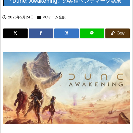
『Dune: Awakening』の各種ベンチマーク結果

2025年2月24日

PCゲーム全般
B!
Copy